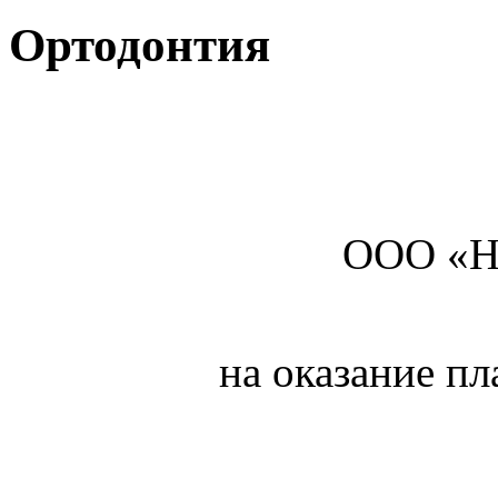
Ортодонтия
ООО «НьюС
на оказание п